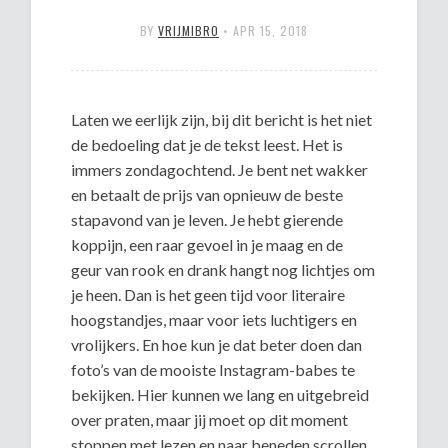
BY
VRIJMIBRO
•
APR 15, 2018
Laten we eerlijk zijn, bij dit bericht is het niet
de bedoeling dat je de tekst leest. Het is
immers zondagochtend. Je bent net wakker
en betaalt de prijs van opnieuw de beste
stapavond van je leven. Je hebt gierende
koppijn, een raar gevoel in je maag en de
geur van rook en drank hangt nog lichtjes om
je heen. Dan is het geen tijd voor literaire
hoogstandjes, maar voor iets luchtigers en
vrolijkers. En hoe kun je dat beter doen dan
foto’s van de mooiste Instagram-babes te
bekijken. Hier kunnen we lang en uitgebreid
over praten, maar jij moet op dit moment
stoppen met lezen en naar beneden scrollen.