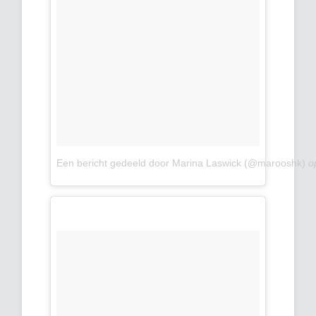
Een bericht gedeeld door Marina Laswick (@marooshk)
o