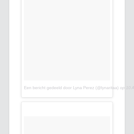
Een bericht gedeeld door Lyna Perez (@lynaritaa)
op
10 