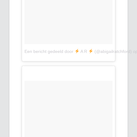
Een bericht gedeeld door
A R
(@abigailratchford)
o