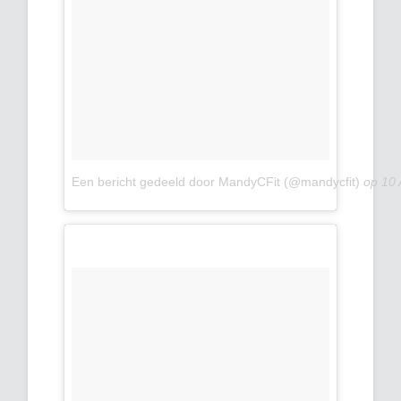
Een bericht gedeeld door MandyCFit (@mandycfit)
op
10 