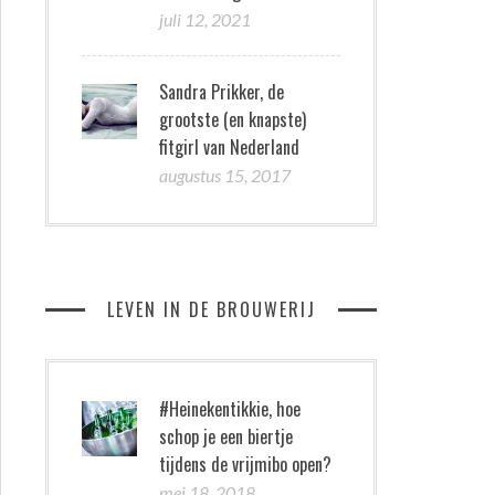
juli 12, 2021
Sandra Prikker, de
grootste (en knapste)
fitgirl van Nederland
augustus 15, 2017
LEVEN IN DE BROUWERIJ
#Heinekentikkie, hoe
schop je een biertje
tijdens de vrijmibo open?
mei 18, 2018