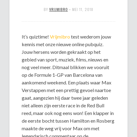
BY
VRIJMIBRO
•
MEI 11, 2018
It’s quiztime!
Vrijmibro
test wederom jouw
kennis met onze nieuwe online pubquiz.
Jouw hersens worden gekraakt op het
gebied van sport, muziek, films, nieuws en
nog veel meer. Ditmaal blikken we vooruit
op de Formule 1-GP van Barcelona van
aankomend weekend. Een plaats waar Max
Verstappen met een prettig gevoel naartoe
gaat, aangezien hij daar twee jaar geleden
niet alleen zijn eerste race in de Red Bull
reed, maar ook nog eens won! Een klapper in
de eerste bocht tussen Hamilton en Rosberg
maakte de weg vrij voor Max om met
legendarisch commentaar op de