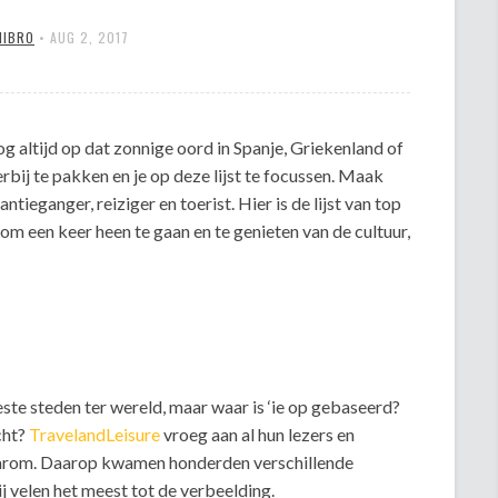
MIBRO
•
AUG 2, 2017
nog altijd op dat zonnige oord in Spanje, Griekenland of
erbij te pakken en je op deze lijst te focussen. Maak
antieganger, reiziger en toerist. Hier is de lijst van top
l om een keer heen te gaan en te genieten van de cultuur,
beste steden ter wereld, maar waar is ‘ie op gebaseerd?
cht?
TravelandLeisure
vroeg aan al hun lezers en
waarom. Daarop kwamen honderden verschillende
j velen het meest tot de verbeelding.