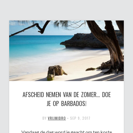
AFSCHEID NEMEN VAN DE ZOMER… DOE
JE OP BARBADOS!
BY
VRIJMIBRO
•
SEP 9, 2017
Vandaag de dag word je geacht om ten koste