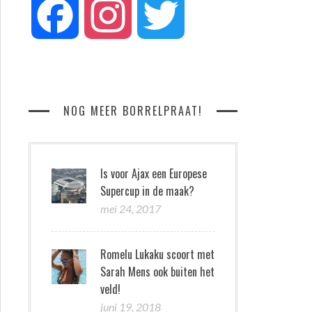
Facebook
Instagram
Twitter
NOG MEER BORRELPRAAT!
Is voor Ajax een Europese
Supercup in de maak?
mei 24, 2017
Romelu Lukaku scoort met
Sarah Mens ook buiten het
veld!
juni 19, 2018