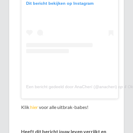
Dit bericht bekijken op Instagram
Een bericht gedeeld door AnaCherí (@anacheri)
op
4 Ok
Klik
hier
voor alle uitbrak-babes!
Heeft dit bericht jouw leven verrijkt en