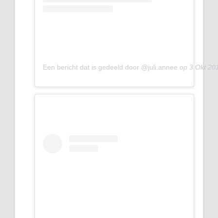
Een bericht dat is gedeeld door @juli.annee
op
3 Okt 20