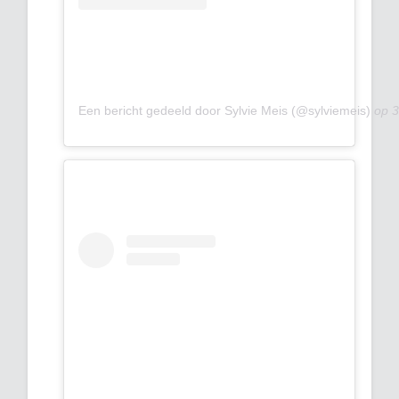
Een bericht gedeeld door Sylvie Meis (@sylviemeis)
op
3