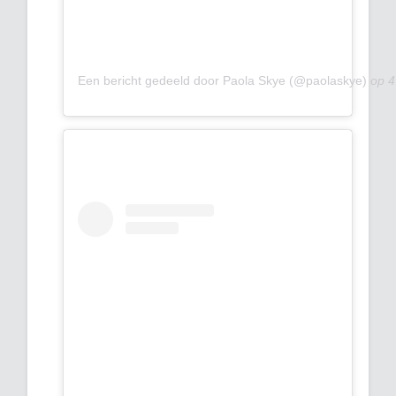
Een bericht gedeeld door Paola Skye (@paolaskye)
op
4