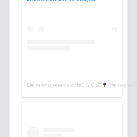
Een bericht gedeeld door NICKY GILE
(@nickygile)
o