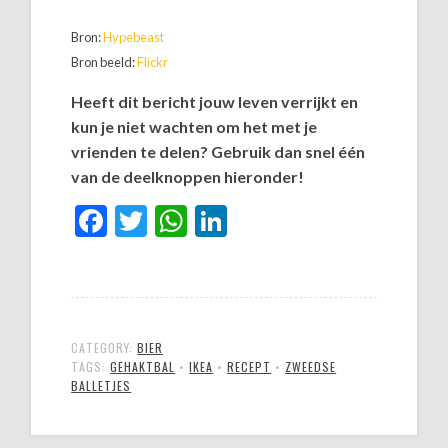
Bron:
Hypebeast
Bron beeld:
Flickr
Heeft dit bericht jouw leven verrijkt en
kun je niet wachten om het met je
vrienden te delen? Gebruik dan snel één
van de deelknoppen hieronder!
Facebook
Twitter
WhatsApp
LinkedIn
CATEGORY:
BIER
TAGS:
GEHAKTBAL
•
IKEA
•
RECEPT
•
ZWEEDSE
BALLETJES