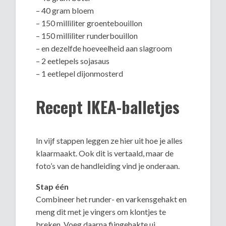
– 40 gram bloem
– 150 milliliter groentebouillon
– 150 milliliter runderbouillon
– en dezelfde hoeveelheid aan slagroom
– 2 eetlepels sojasaus
– 1 eetlepel dijonmosterd
Recept IKEA-balletjes
In vijf stappen leggen ze hier uit hoe je alles
klaarmaakt. Ook dit is vertaald, maar de
foto’s van de handleiding vind je onderaan.
Stap één
Combineer het runder- en varkensgehakt en
meng dit met je vingers om klontjes te
breken. Voeg daarna fijngehakte ui,