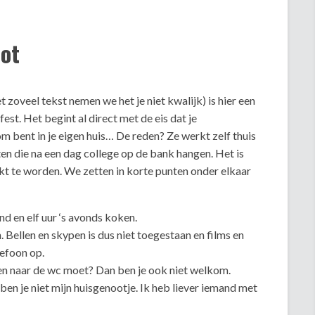
oot
 zoveel tekst nemen we het je niet kwalijk) is hier een
st. Het begint al direct met de eis dat je
m bent in je eigen huis… De reden? Ze werkt zelf thuis
en die na een dag college op de bank hangen. Het is
ijkt te worden. We zetten in korte punten onder elkaar
nd en elf uur ‘s avonds koken.
. Bellen en skypen is dus niet toegestaan en films en
lefoon op.
en naar de wc moet? Dan ben je ook niet welkom.
t, ben je niet mijn huisgenootje. Ik heb liever iemand met