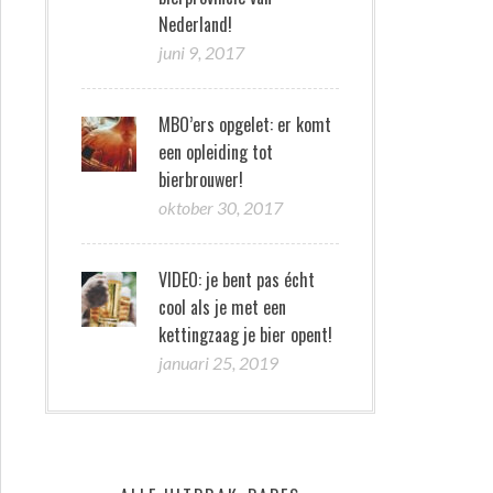
Nederland!
juni 9, 2017
MBO’ers opgelet: er komt
een opleiding tot
bierbrouwer!
oktober 30, 2017
VIDEO: je bent pas écht
cool als je met een
kettingzaag je bier opent!
januari 25, 2019