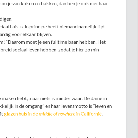
hou je van koken en bakken, dan ben je óók niet haar
digen.
iaal huis is. In principe heeft niemand namelijk tijd
ardig voor elkaar blijven.
kom! “Daarom moet je een fulltime baan hebben. Het
ebreid sociaal leven hebben, zodat je hier zo min
te maken hebt, maar niets is minder waar. De dame in
kkelijk in de omgang” en haar levensmotto is “leven en
dit
glazen huis in de
middle of nowhere
in Californië
.