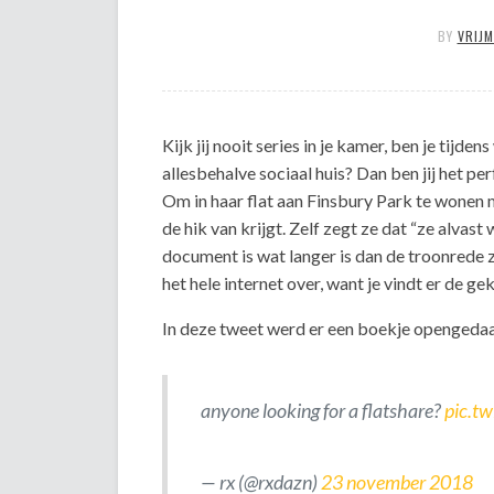
BY
VRIJ
Kijk jij nooit series in je kamer, ben je tijden
allesbehalve sociaal huis? Dan ben jij het p
Om in haar flat aan Finsbury Park te wonen 
de hik van krijgt. Zelf zegt ze dat “ze alvast
document is wat langer is dan de troonrede 
het hele internet over, want je vindt er de g
In deze tweet werd er een boekje opengedaan
anyone looking for a flatshare?
pic.t
— rx (@rxdazn)
23 november 2018