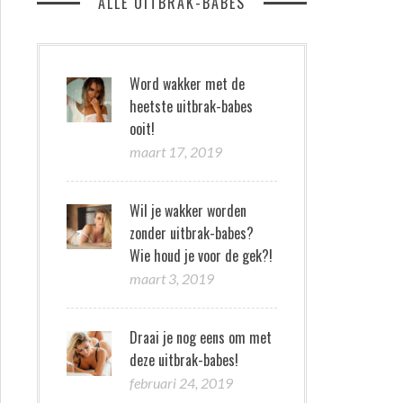
ALLE UITBRAK-BABES
Word wakker met de
heetste uitbrak-babes
ooit!
maart 17, 2019
Wil je wakker worden
zonder uitbrak-babes?
Wie houd je voor de gek?!
maart 3, 2019
Draai je nog eens om met
deze uitbrak-babes!
februari 24, 2019