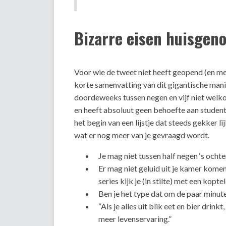
Bizarre eisen huisgen
Voor wie de tweet niet heeft geopend (en met
korte samenvatting van dit gigantische manife
doordeweeks tussen negen en vijf niet welko
en heeft absoluut geen behoefte aan student
het begin van een lijstje dat steeds gekker l
wat er nog meer van je gevraagd wordt.
Je mag niet tussen half negen ‘s ochte
Er mag niet geluid uit je kamer komen
series kijk je (in stilte) met een kopte
Ben je het type dat om de paar minut
“Als je alles uit blik eet en bier drink
meer levenservaring.”