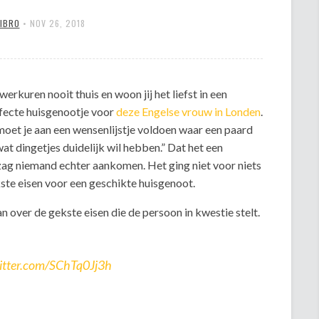
MIBRO
•
NOV 26, 2018
s werkuren nooit thuis en woon jij het liefst in een
erfecte huisgenootje voor
deze Engelse vrouw in Londen
.
moet je aan een wensenlijstje voldoen waar een paard
 wat dingetjes duidelijk wil hebben.” Dat het een
zag niemand echter aankomen. Het ging niet voor niets
ekste eisen voor een geschikte huisgenoot.
 over de gekste eisen die de persoon in kwestie stelt.
witter.com/SChTq0Jj3h