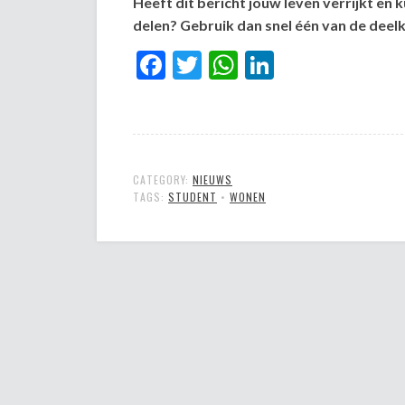
Heeft dit bericht jouw leven verrijkt en 
delen? Gebruik dan snel één van de dee
Facebook
Twitter
WhatsApp
LinkedIn
CATEGORY:
NIEUWS
TAGS:
STUDENT
•
WONEN