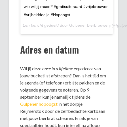
wie wil jij racen? #gratisuiteraard #vrijebrouwer
#vrijheiddeelje #Hopoogst
Een bericht gedeeld door
Gulpener Bierbrouwerij
(@gulpen
Adres en datum
Wil jij deze
once in a lifetime experience
van
jouw bucketlist afstrepen? Dan is het tijd om
je agenda (of telefoon) erbij te pakken en de
volgende gegevens te noteren. Op 9
september kun je namelijk tijdens de
Gulpener hopoogst
in het dorpje
Reijmerstok door de zelfbedachte kartbaan
met jouw bierkrat scheuren. En als je van
speciaalbier houdt, kun je jezelf na afloop