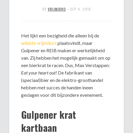
BY
VRIJMIBRO
•
SEP 4, 2018
Het lijkt een bezigheid die alleen bij de
wildste vrijmibo’s
plaatsvindt, maar
Gulpener en REIB maken er werkelijkheid
van. Zij hebben het mogelijk gemaakt om op
een bierkrat te racen. Dus, Max Verstappen:
Eat your heart out!
De fabrikant van
(speciaal)bier en de elektro-groothandel
hebben met succes de handen ineen
geslagen voor dit bijzondere evenement.
Gulpener krat
kartbaan