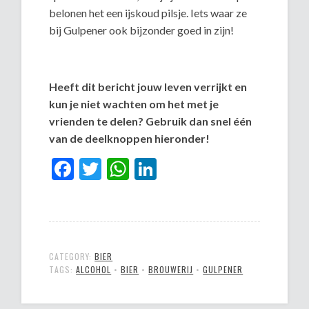
belonen het een ijskoud pilsje. Iets waar ze
bij Gulpener ook bijzonder goed in zijn!
Heeft dit bericht jouw leven verrijkt en
kun je niet wachten om het met je
vrienden te delen? Gebruik dan snel één
van de deelknoppen hieronder!
Facebook
Twitter
WhatsApp
LinkedIn
CATEGORY:
BIER
TAGS:
ALCOHOL
•
BIER
•
BROUWERIJ
•
GULPENER