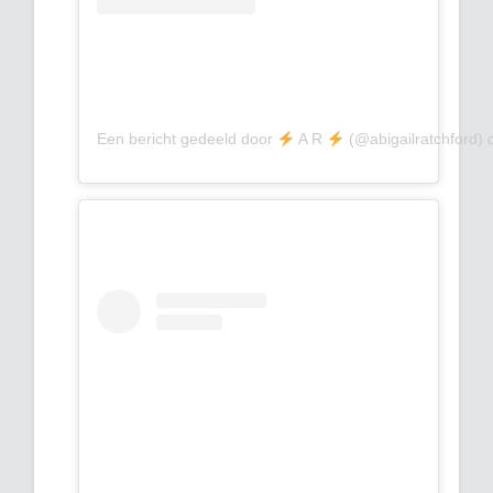
Een bericht gedeeld door
A R
(@abigailratchford)