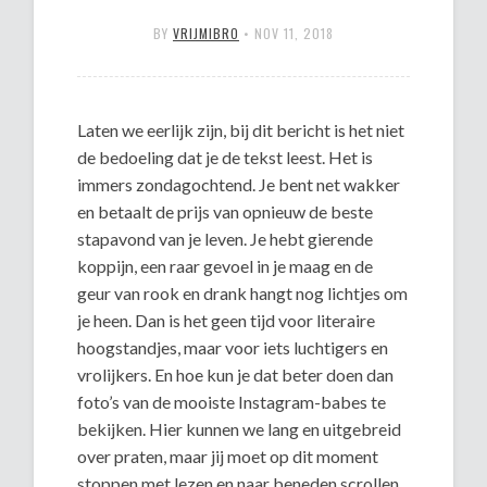
BY
VRIJMIBRO
•
NOV 11, 2018
Laten we eerlijk zijn, bij dit bericht is het niet
de bedoeling dat je de tekst leest. Het is
immers zondagochtend. Je bent net wakker
en betaalt de prijs van opnieuw de beste
stapavond van je leven. Je hebt gierende
koppijn, een raar gevoel in je maag en de
geur van rook en drank hangt nog lichtjes om
je heen. Dan is het geen tijd voor literaire
hoogstandjes, maar voor iets luchtigers en
vrolijkers. En hoe kun je dat beter doen dan
foto’s van de mooiste Instagram-babes te
bekijken. Hier kunnen we lang en uitgebreid
over praten, maar jij moet op dit moment
stoppen met lezen en naar beneden scrollen.