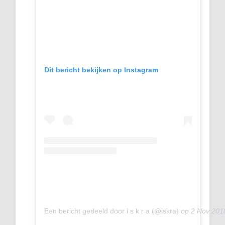
Dit bericht bekijken op Instagram
Een bericht gedeeld door i s k r a (@iskra)
op
2 Nov 201