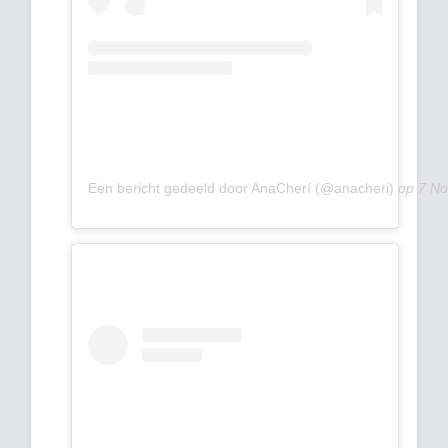
Een bericht gedeeld door AnaCherí (@anacheri)
op
7 No