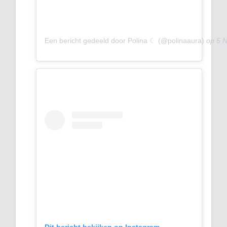
Een bericht gedeeld door Polina ☾ (@polinaaura)
op
5 
Dit bericht bekijken op Instagram