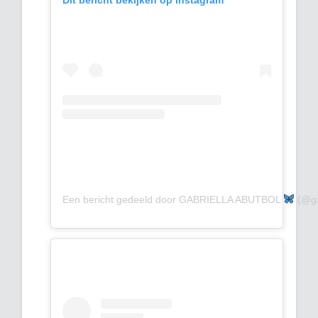
Een bericht gedeeld door GABRIELLA ABUTBOL
(@gab