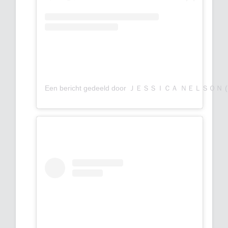
Een bericht gedeeld door ＪＥＳＳＩＣＡ ＮＥＬＳＯＮ (@j