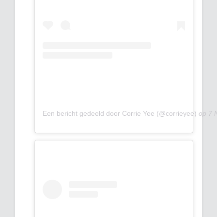
Een bericht gedeeld door Corrie Yee (@corrieyee)
op
7 