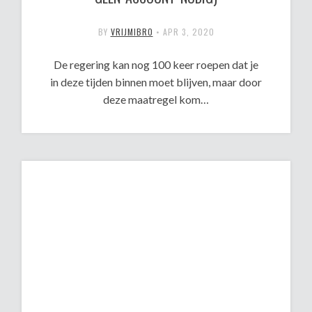
BY
VRIJMIBRO
•
APR 3, 2020
De regering kan nog 100 keer roepen dat je
in deze tijden binnen moet blijven, maar door
deze maatregel kom…