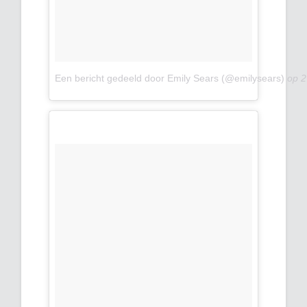
Een bericht gedeeld door Emily Sears (@emilysears)
op
2