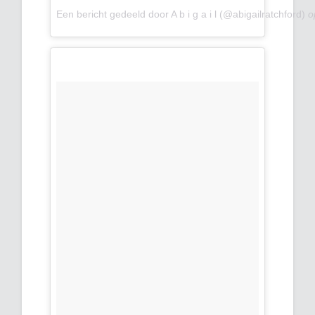
Een bericht gedeeld door A b i g a i l (@abigailratchford)
o