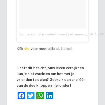
Een bericht dat is gedeeld door @juli.annee
op
28 Jul 20
Klik
hier
voor meer uitbrak-babes!
Heeft dit bericht jouw leven verrijkt en
kun je niet wachten om het met je
vrienden te delen? Gebruik dan snel één
van de deelknoppen hieronder!
Facebook
Twitter
WhatsApp
LinkedIn