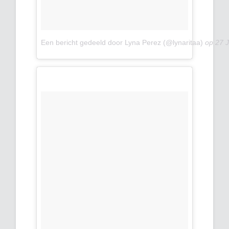
Een bericht gedeeld door Lyna Perez (@lynaritaa)
op
27 