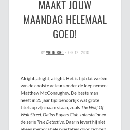
MAAKT JOUW
MAANDAG HELEMAAL
GOED!
BY
VRIJMIBRO
•
FEB 12, 2018
Alright, alright, alright. Het is tijd dat we één
van de coolste acteurs onder de loep nemen:
Matthew McConaughey. De beste man
heeft in 25 jaar tijd behoorlijk wat grote
titels op zijn naam staan, zoals
The Wolf Of
Wall Street
,
Dallas Buyers Club
,
Interstellar
en
de serie
True Detective
. Daarin levert hij niet
alleen memorabele prestaties door zichzelf