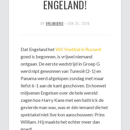
ENGELAND!
BY
VRIJMIBRO
•
JUN 25, 2018
Dat Engeland het
WK Voetbal in Rusland
goed is begonnen, is vrijwel niemand
ontgaan. De eerste wedstrijd in Groep G
werd nipt gewonnen van Tunesië (2-1) en
Panama werd afgelopen zondag met maar
liefst 6-1 aan de kant geschoven. En hoewel
miljoenen Engelsen over de hele wereld
zagen hoe Harry Kane met een hattrick de
gevierde man was, was er één iemand die het
spektakel niet live kon aanschouwen: Prins
William. Hij maakte het echter meer dan
goed!