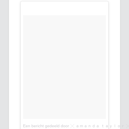
Een bericht gedeeld door ╳ ａｍａｎｄａ ｔａｙｌｏｒ ╳ 