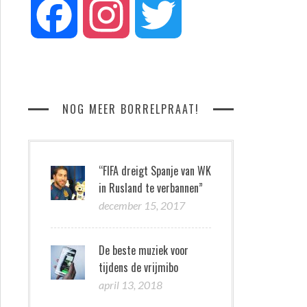
Facebook
Instagram
Twitter
NOG MEER BORRELPRAAT!
“FIFA dreigt Spanje van WK
in Rusland te verbannen”
december 15, 2017
De beste muziek voor
tijdens de vrijmibo
april 13, 2018