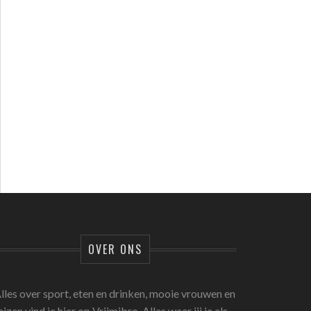
OVER ONS
lles over sport, eten en drinken, mooie vrouwen en
eizen vind je hier op Vrijmibro. Alles waar jij je als