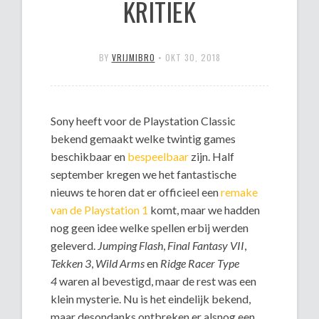
KRITIEK
BY
VRIJMIBRO
•
OKT 30, 2018
Sony heeft voor de Playstation Classic
bekend gemaakt welke twintig games
beschikbaar en
bespeelbaar
zijn. Half
september kregen we het fantastische
nieuws te horen dat er officieel een
remake
van de Playstation 1
komt, maar we hadden
nog geen idee welke spellen erbij werden
geleverd.
Jumping Flash
,
Final Fantasy VII
,
Tekken 3
,
Wild Arms
en
Ridge Racer Type
4
waren al bevestigd, maar de rest was een
klein mysterie. Nu is het eindelijk bekend,
maar desondanks ontbreken er alsnog een