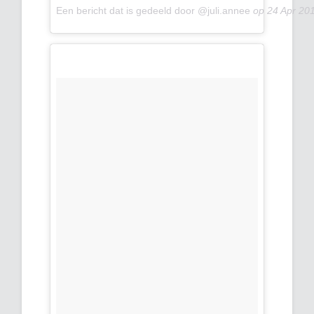
Een bericht dat is gedeeld door @juli.annee
op
24 Apr 20