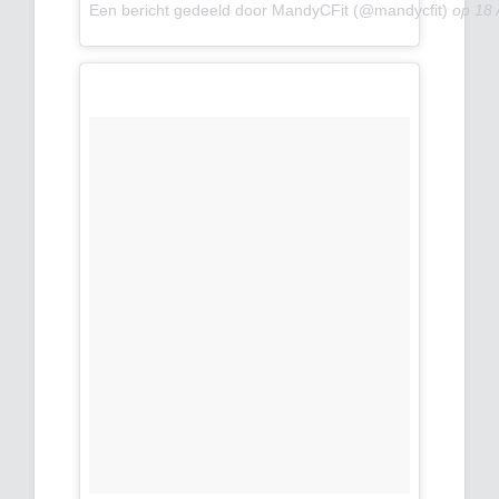
Een bericht gedeeld door MandyCFit (@mandycfit)
op
18 