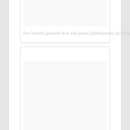
Een bericht gedeeld door kiki passo (@kikipasso)
op
19 A